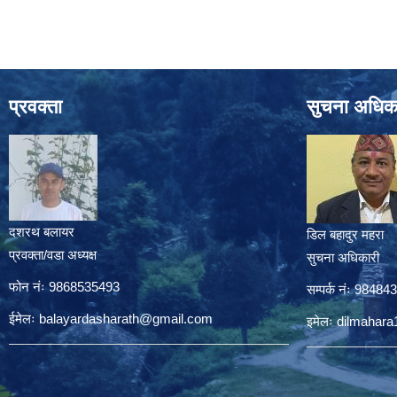
प्रवक्ता
सुचना अधिक
दशरथ बलायर
डिल बहादुर महरा
प्रवक्ता/वडा अध्यक्ष
सुचना अधिकारी
फोन नंः 9868535493
सम्पर्क नंः 9848
ईमेलः
balayardasharath@gmail.com
इमेलः
dilmahar