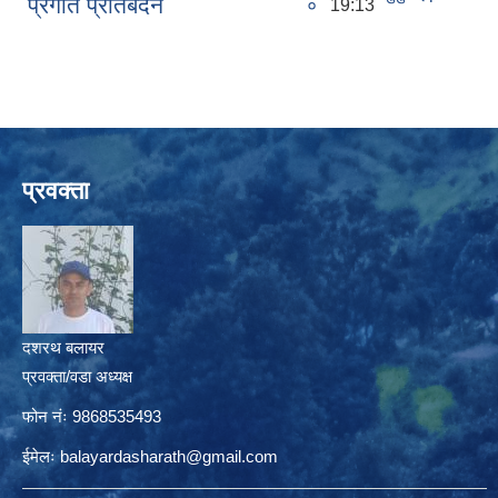
प्रगति प्रतिबेदन
०
19:13
प्रवक्ता
दशरथ बलायर
प्रवक्ता/वडा अध्यक्ष
फोन नंः 9868535493
ईमेलः
balayardasharath@gmail.com