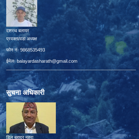
दशरथ बलायर
प्रवक्ता/वडा अध्यक्ष
फोन नंः 9868535493
ईमेलः
balayardasharath@gmail.com
सुचना अधिकारी
डिल बहादुर महरा