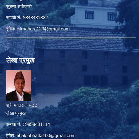
सुचना अधिकारी
सम्पर्क नंः 9848431822
इमेलः
dilmahara123@gmail.com
लेखा प्रमुख
श्री भक्तराज भट्ट
लेखा प्रमुख
सम्पर्क नं. : 9858491114
इमेल:
bhaktabhatta100@gmail.com